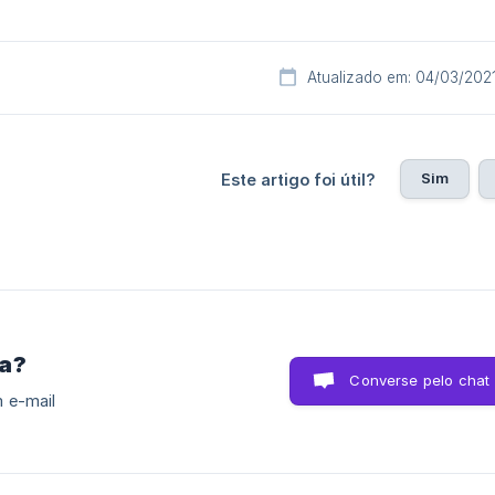
Atualizado em: 04/03/202
Sim
Este artigo foi útil?
ra?
Converse pelo chat
 e-mail