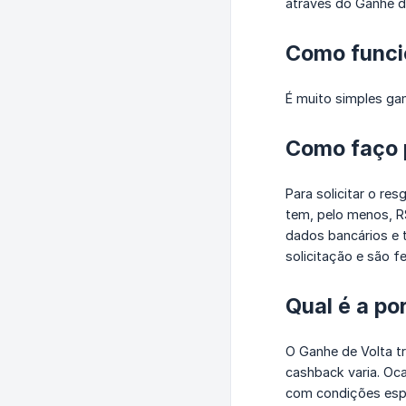
através do Ganhe de
Como funci
É muito simples gan
Como faço p
Para solicitar o re
tem, pelo menos, R
dados bancários e 
solicitação e são f
Qual é a p
O Ganhe de Volta t
cashback varia. Oc
com condições espe